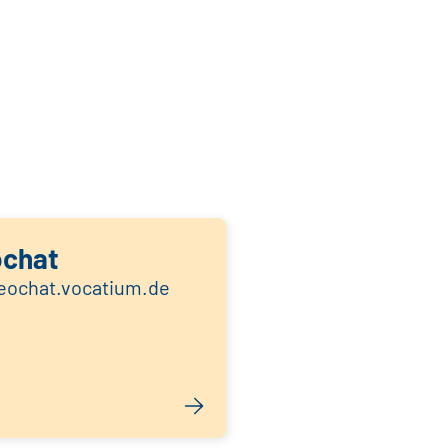
ochat
deochat.vocatium.de