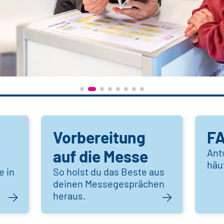
Vorbereitung
F
auf die Messe
Ant
häu
e in
So holst du das Beste aus
deinen Messegesprächen
heraus.