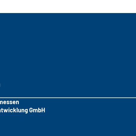
g
messen
tentwicklung GmbH