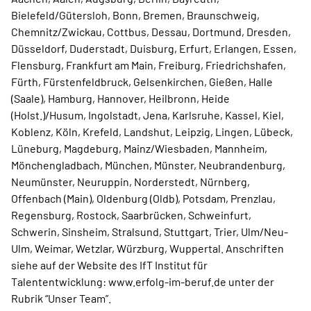
Bielefeld/Gütersloh, Bonn, Bremen, Braunschweig,
Chemnitz/Zwickau, Cottbus, Dessau, Dortmund, Dresden,
Düsseldorf, Duderstadt, Duisburg, Erfurt, Erlangen, Essen,
Flensburg, Frankfurt am Main, Freiburg, Friedrichshafen,
Fürth, Fürstenfeldbruck, Gelsenkirchen, Gießen, Halle
(Saale), Hamburg, Hannover, Heilbronn, Heide
(Holst.)/Husum, Ingolstadt, Jena, Karlsruhe, Kassel, Kiel,
Koblenz, Köln, Krefeld, Landshut, Leipzig, Lingen, Lübeck,
Lüneburg, Magdeburg, Mainz/Wiesbaden, Mannheim,
Mönchengladbach, München, Münster, Neubrandenburg,
Neumünster, Neuruppin, Norderstedt, Nürnberg,
Offenbach (Main), Oldenburg (Oldb), Potsdam, Prenzlau,
Regensburg, Rostock, Saarbrücken, Schweinfurt,
Schwerin, Sinsheim, Stralsund, Stuttgart, Trier, Ulm/Neu-
Ulm, Weimar, Wetzlar, Würzburg, Wuppertal. Anschriften
siehe auf der Website des IfT Institut für
Talententwicklung: www.erfolg-im-beruf.de unter der
Rubrik “Unser Team”.