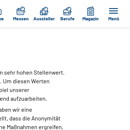
me
Messen
Aussteller
Berufe
Magazin
Menü
en sehr hohen Stellenwert.
ng. Um diesen Werten
piel unserer
hend aufzuarbeiten.
aben wir eine
llt, dass die Anonymität
ine Maßnahmen ergreifen,