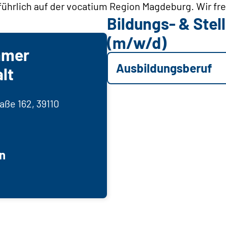
führlich auf der vocatium Region Magdeburg. Wir fre
Bildungs- & Ste
(m/w/d)
mmer
Ausbildungsberuf
lt
aße 162, 39110
n