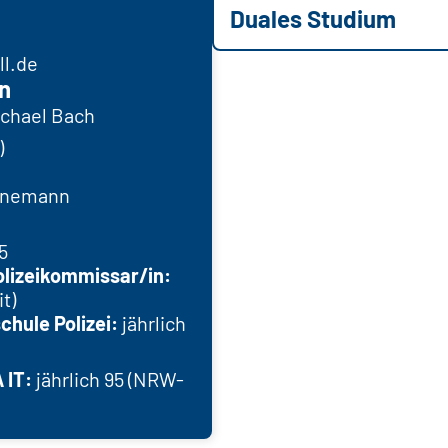
Duales Studium
l.de
n
chael Bach
)
ienemann
5
olizeikommissar/in:
t)
chule Polizei:
jährlich
 IT:
jährlich 95 (NRW-