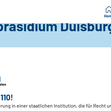
Ho
ipräsidium Duisbur
rg
110!
ung in einer staatlichen Institution, die für Recht u