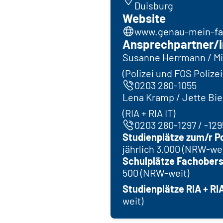
Duisburg
Website
www.genau-mein-fal
Ansprechpartner/i
Susanne Herrmann / Mi
(Polizei und FOS Polizei
0203 280-1055
Lena Kramp / Jette B
(RIA + RIA IT)
0203 280-1297 / -129
Studienplätze zum/r P
jährlich 3.000 (NRW-wei
Schulplätze Fachobers
500 (NRW-weit)
Studienplätze RIA + RIA
weit)