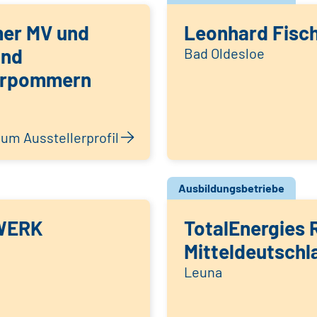
er MV und
Leonhard Fisc
and
Bad Oldesloe
orpommern
um Ausstellerprofil
Ausbildungsbetriebe
WERK
TotalEnergies R
Mitteldeutschl
Leuna