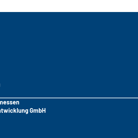
g
messen
tentwicklung GmbH