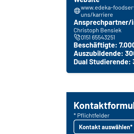
www.edeka-foodser
uns/karriere
Ansprechpartner/i
Christoph Bensiek
0151 65543251
Beschäftigte: 7.00
Auszubildende: 30
Dual Studierende: 
Kontaktformu
* Pflichtfelder
Kontakt auswählen*