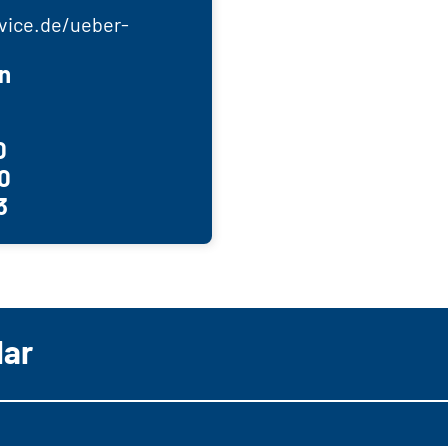
vice.de/ueber-
n
0
0
3
lar