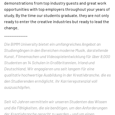
demonstrations from top industry guests and great work
opportunities with top employers throughout your years of
study. By the time our students graduate, they are not only
ready to enter the creative industries but ready to lead the
change.
–––––––––––––
Die BIMM University bietet ein umfangreiches Angebot an
Studiengängen in den Bereichen moderne Musik, darstellende
Kunst, Filmemachen und Videospielentwicklung für über 8.000
Studenten an 14 Schulen in Großbritannien, Irland und
Deutschland. Wir engagieren uns seit langem für eine
qualitativ hochwertige Ausbildung in der Kreativbranche, die es
den Studierenden ermöglicht, ihr Karrierepotenzial voll
auszuschöpfen.
Seit 40 Jahren vermitteln wir unseren Studenten das Wissen
und die Fähigkeiten, die sie benötigen, um den Anforderungen
der Kreativbranche gerecht zu werden - und um einen