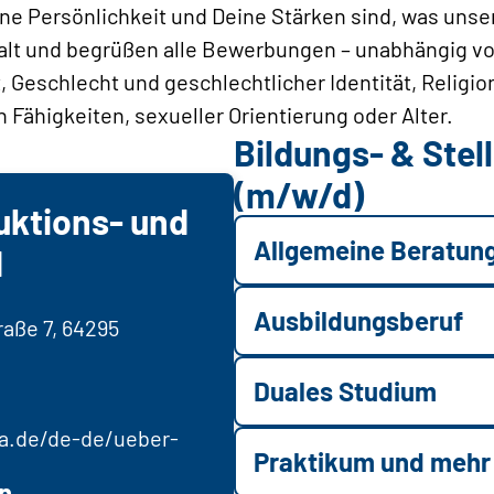
ine Persönlichkeit und Deine Stärken sind, was un
alt und begrüßen alle Bewerbungen – unabhängig von
t, Geschlecht und geschlechtlicher Identität, Religi
 Fähigkeiten, sexueller Orientierung oder Alter.
Bildungs- & Ste
(m/w/d)
uktions- und
Allgemeine Beratun
H
Ausbildungsberuf
aße 7, 64295
Duales Studium
ra.de/de-de/ueber-
Praktikum und mehr
n