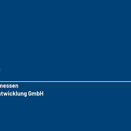
g
messen
tentwicklung GmbH