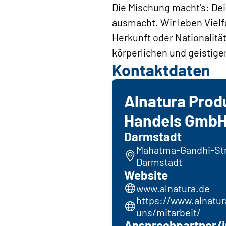
Die Mischung macht’s: De
ausmacht. Wir leben Vielf
Herkunft oder Nationalitä
körperlichen und geistigen
Kontaktdaten
Alnatura Prod
Handels Gmb
Darmstadt
Mahatma-Gandhi-Str
Darmstadt
Website
www.alnatura.de
https://www.alnatu
uns/mitarbeit/
Ansprechpartner/i