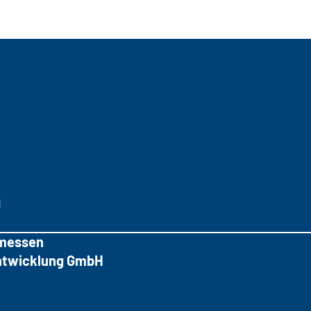
g
messen
tentwicklung GmbH